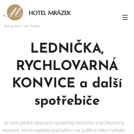
HOTEL MRÁZEK
Rodinný hotel v srdci Pardubic
LEDNIČKA,
RYCHLOVARNÁ
KONVICE a další
spotřebiče
Je vám plně k dispozici společná lednička a rychlovarná
konvice, které najdete buď přímo na patře a nebo nahoře