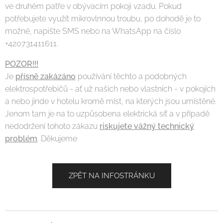
ve druhém patře v obývacím pokoji vzadu. Pokud
potřebujete využít mikrovlnnou troubu, po dohodě je to
možné, napište SMS nebo na WhatsApp na číslo
+420731411611.
POZOR!!!
Je
přísně zakázáno
používání těchto a podobných
elektrospotřebičů - ať už našich nebo vlastních - v pokojích
a nebo jinde v hotelu kromě míst, na kterých jsou umístěné.
Jenom tam je na to uzpůsobena elektrická síť a v případě
nedodržení tohoto zákazu
riskujete vážný technický
problém
. Děkujeme
ZPĚT NA INFOSTRÁNKU