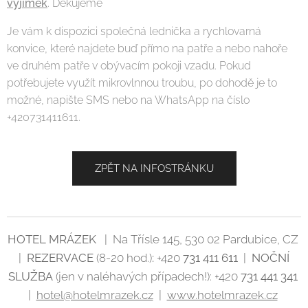
výjimek
. Děkujeme
Je vám k dispozici společná lednička a rychlovarná
konvice, které najdete buď přímo na patře a nebo nahoře
ve druhém patře v obývacím pokoji vzadu. Pokud
potřebujete využít mikrovlnnou troubu, po dohodě je to
možné, napište SMS nebo na WhatsApp na číslo
+420731411611.
ZPĚT NA INFOSTRÁNKU
HOTEL MRÁZEK
| Na Třísle 145, 530 02 Pardubice, CZ
|
REZERVACE
(8-20 hod.)
:
+420
731 411 611
|
NOČNÍ
SLUŽBA
(jen v naléhavých případech!): +420
731 441 341
|
hotel@hotelmrazek.cz
|
www.hotelmrazek.cz