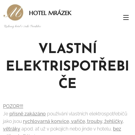
HOTEL MRÁZEK
Rodinný hotel v srdci Pardubic
VLASTNÍ
ELEKTRISPOTŘEBI
ČE
POZOR!!!
Je
přísně zakázáno
používání vlastních elektrospotřebičů
jako jsou
rychlovarná konvice, vařiče, trouby, žehličky,
větráky
apod. ať už v pokojích nebo jinde v hotelu,
bez